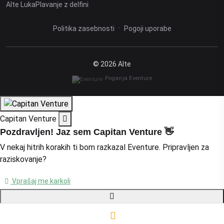
Alte Luka
Plavanje z delfini
·
Politika zasebnosti
Pogoji uporabe
© 2026 Alte
Poganja Eventure
Capitan Venture
Pozdravljen! Jaz sem Capitan Venture 👋
V nekaj hitrih korakih ti bom razkazal Eventure. Pripravljen za
raziskovanje?
Vprašaj me karkoli