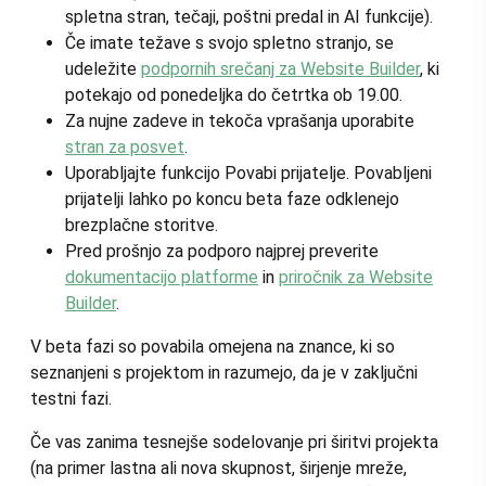
spletna stran, tečaji, poštni predal in AI funkcije).
Če imate težave s svojo spletno stranjo, se
udeležite
podpornih srečanj za Website Builder
, ki
potekajo od ponedeljka do četrtka ob 19.00.
Za nujne zadeve in tekoča vprašanja uporabite
stran za posvet
.
Uporabljajte funkcijo Povabi prijatelje. Povabljeni
prijatelji lahko po koncu beta faze odklenejo
brezplačne storitve.
Pred prošnjo za podporo najprej preverite
dokumentacijo platforme
in
priročnik za Website
Builder
.
V beta fazi so povabila omejena na znance, ki so
seznanjeni s projektom in razumejo, da je v zaključni
testni fazi.
Če vas zanima tesnejše sodelovanje pri širitvi projekta
(na primer lastna ali nova skupnost, širjenje mreže,